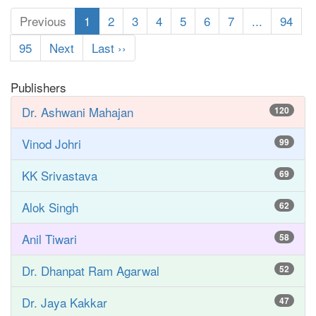
Previous
1
2
3
4
5
6
7
...
94
95
Next
Last ››
Publishers
Dr. Ashwani Mahajan
120
Vinod Johri
99
KK Srivastava
69
Alok Singh
62
Anil Tiwari
58
Dr. Dhanpat Ram Agarwal
52
Dr. Jaya Kakkar
47