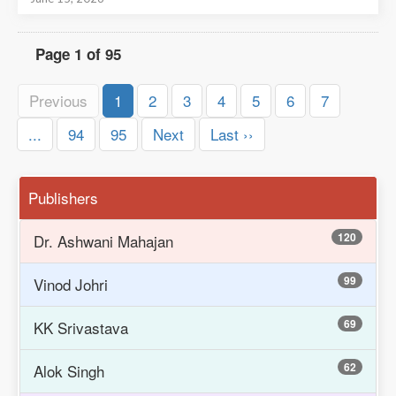
Page 1 of 95
Previous
1
2
3
4
5
6
7
...
94
95
Next
Last ››
Publishers
120
Dr. Ashwani Mahajan
99
Vinod Johri
69
KK Srivastava
62
Alok Singh