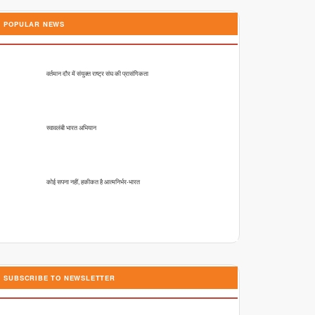
POPULAR NEWS
वर्तमान दौर में संयुक्त राष्ट्र संघ की प्रासंगिकता
स्वावलंबी भारत अभियान
कोई सपना नहीं, हकीकत है आत्मनिर्भर-भारत
SUBSCRIBE TO NEWSLETTER