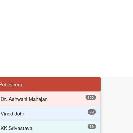
Publishers
120
Dr. Ashwani Mahajan
99
Vinod Johri
69
KK Srivastava