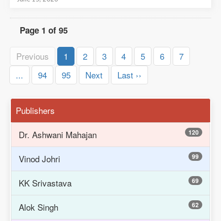
Page 1 of 95
Previous
1
2
3
4
5
6
7
...
94
95
Next
Last ››
Publishers
120
Dr. Ashwani Mahajan
99
Vinod Johri
69
KK Srivastava
62
Alok Singh