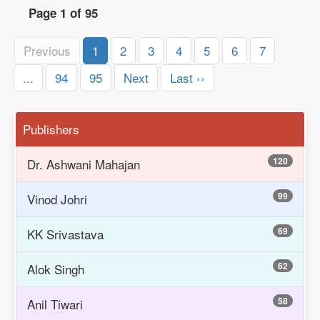
Page 1 of 95
Previous
1
2
3
4
5
6
7
...
94
95
Next
Last ››
Publishers
120
Dr. Ashwani Mahajan
99
Vinod Johri
69
KK Srivastava
62
Alok Singh
58
Anil Tiwari