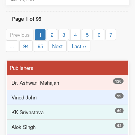
Page 1 of 95
Previous
1
2
3
4
5
6
7
...
94
95
Next
Last ››
Publishers
120
Dr. Ashwani Mahajan
99
Vinod Johri
69
KK Srivastava
62
Alok Singh