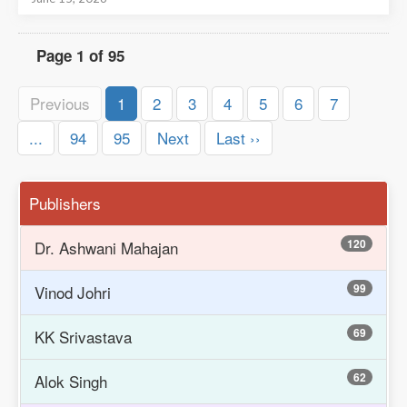
Page 1 of 95
Previous
1
2
3
4
5
6
7
...
94
95
Next
Last ››
Publishers
120
Dr. Ashwani Mahajan
99
Vinod Johri
69
KK Srivastava
62
Alok Singh