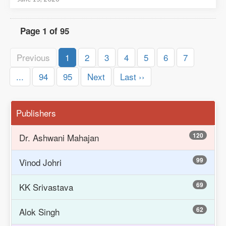
Page 1 of 95
Previous
1
2
3
4
5
6
7
...
94
95
Next
Last ››
Publishers
120
Dr. Ashwani Mahajan
99
Vinod Johri
69
KK Srivastava
62
Alok Singh