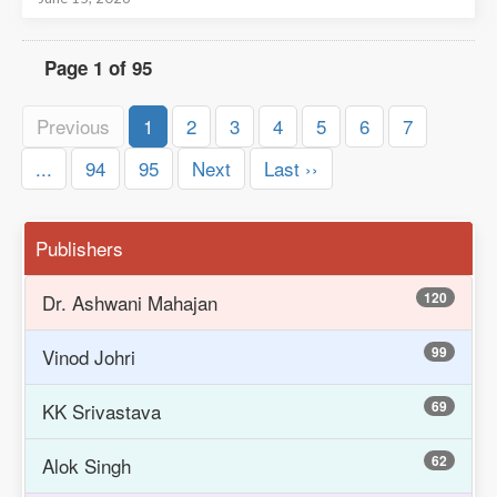
Page 1 of 95
Previous
1
2
3
4
5
6
7
...
94
95
Next
Last ››
Publishers
120
Dr. Ashwani Mahajan
99
Vinod Johri
69
KK Srivastava
62
Alok Singh