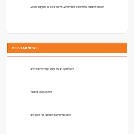
आर्थिक राष्ट्रवाद के रूप में स्वदेशीः आत्मनिर्भरता से रणनीतिक एकीकरण की ओर
POPULAR NEWS
वर्तमान दौर में संयुक्त राष्ट्र संघ की प्रासंगिकता
स्वावलंबी भारत अभियान
कोई सपना नहीं, हकीकत है आत्मनिर्भर-भारत