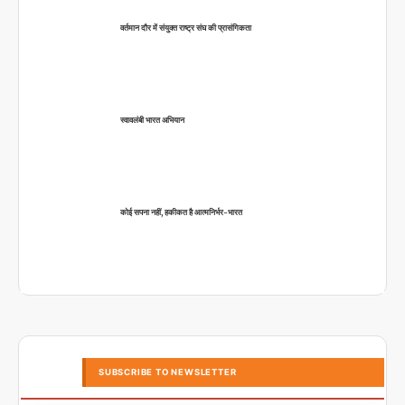
वर्तमान दौर में संयुक्त राष्ट्र संघ की प्रासंगिकता
स्वावलंबी भारत अभियान
कोई सपना नहीं, हकीकत है आत्मनिर्भर-भारत
SUBSCRIBE TO NEWSLETTER