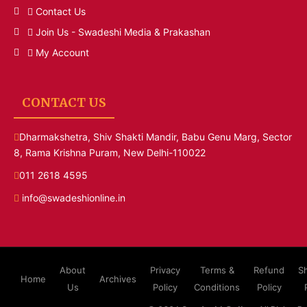
Contact Us
Join Us - Swadeshi Media & Prakashan
My Account
CONTACT US
Dharmakshetra, Shiv Shakti Mandir, Babu Genu Marg, Sector
8, Rama Krishna Puram, New Delhi-110022
011 2618 4595
info@swadeshionline.in
About
Privacy
Terms &
Refund
S
Home
Archives
Us
Policy
Conditions
Policy