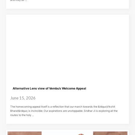
Alternative Lens view of Vembu’s Welcome Appeal
June 15, 2026
The homecoming appeal itself is a reflection that our march towards the &ldquo;Vikshit
Bharat&rdquo; is invincible. Our aspirations are unstoppable. Sridhar Ji is exploring all the
routes to the holy ...