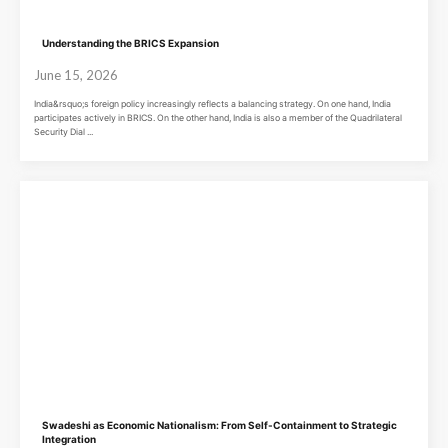
Understanding the BRICS Expansion
June 15, 2026
India&rsquo;s foreign policy increasingly reflects a balancing strategy. On one hand, India
participates actively in BRICS. On the other hand, India is also a member of the Quadrilateral
Security Dial ...
Swadeshi as Economic Nationalism: From Self-Containment to Strategic
Integration