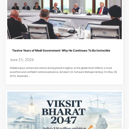
Twelve Years of Modi Government: Why He Continues To Be Invincible
June 15, 2026
India&rsquo;s enhanced stature during present regime, at the global level reflects a more
assertive and confident national presence. &mdash; Dr. Ashwani Mahajan &nbsp; On May 26,
2014, Narendra ...