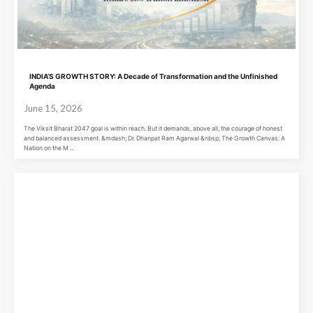
INDIA’S GROWTH STORY: A Decade of Transformation and the Unfinished
Agenda
June 15, 2026
The Viksit Bharat 2047 goal is within reach. But it demands, above all, the courage of honest
and balanced assessment. &mdash; Dr. Dhanpat Ram Agarwal &nbsp; The Growth Canvas: A
Nation on the M ...