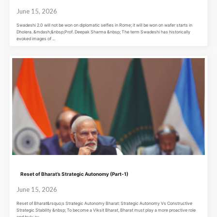
June 15, 2026
Swadeshi 2.0 will not be won on diplomatic selfies in Rome; it will be won on wafer starts in
Dholera. &mdash;&nbsp;Prof. Deepak Sharma &nbsp; The term Swadeshi has historically
evoked images of ...
Reset of Bharat’s Strategic Autonomy (Part-1)
June 15, 2026
Reset of Bharat&rsquo;s Strategic Autonomy Bharat: Strategic Autonomy Vs Constructive
Strategic Stability &nbsp; To become a Viksit Bharat, Bharat must play a more proactive role
and truly av ...