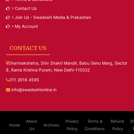
Contact Us
Join Us - Swadeshi Media & Prakashan
My Account
CONTACT US
Dharmakshetra, Shiv Shakti Mandir, Babu Genu Marg, Sector
8, Rama Krishna Puram, New Delhi-110022
011 2618 4595
info@swadeshionline.in
About
Privacy
Terms &
Refund
S
Home
Archives
Us
Policy
Conditions
Policy