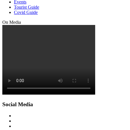
Events
Tourist Guide
Covid Guide
On Media
Social Media