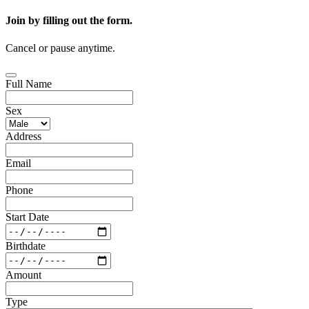
Join by filling out the form.
Cancel or pause anytime.
Full Name
Sex
Address
Email
Phone
Start Date
Birthdate
Amount
Type