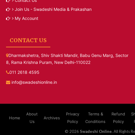
Contact Us
Join Us - Swadeshi Media & Prakashan
My Account
CONTACT US
Dharmakshetra, Shiv Shakti Mandir, Babu Genu Marg, Sector
8, Rama Krishna Puram, New Delhi-110022
011 2618 4595
info@swadeshionline.in
About
Privacy
Terms &
Refund
S
Home
Archives
Us
Policy
Conditions
Policy
© 2026
Swadeshi Online
. All Rights R