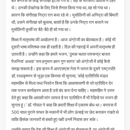
बार बनारस के कोई संगीतज्ञ इटली गये थे। वहां के सरकारी आवास में ठहरे
थे। उनकी देखरेख के लिए जिसे तैनात किया गया था, वह सो गया था।
कारण कि संगीतज्ञ निद्रा राग बजा रहे थे। मुसोलिनी को अनिद्रा की बिमारी
थी, उसने संगीतज्ञ को बुलाया, बताते है कि उनके निद्रा राग बजाने पर
मुसोलिनी कुर्सी पर बैठे-बैठे ही सो गया था।
शिक्षा में मातृभाषा की अवहेलना है। आज अंग्रेजी का बोलबाला है। कोई भी
दूसरी भाषा मस्तिष्क तक ही रहती है। दिल की गहराई में अपनी मातृभाषा ही
उतरती है। उन्होंने कहा कि हमारे भजन, ‘ठुमक चलत रामचन्द्र बाजत
पैजनिया’ अथवा ‘जय हनुमान ज्ञान गुण सागर’ को अंग्रेजी में कोई कैसे
समझ सकता है। इस क्रम में आरएसएस नेता ने भारत के दूसरे राष्ट्रपति
डॉ. राधाकृष्णन से जुड़ा एक किस्सा भी सुनाया, ‘कोई प्रतिनिधि मंडल
महामहिम से मिला तथा निवदेन किया कि आकाशवाणी से जो प्रतिदिन देर
तक भजन कार्यक्रम आता है उसे बंद करा देना चाहिए। महामहिम ने उत्तर
देते हुए कहा कि आपकी मांग जायज है पर प्रतिदिन मैं भी रेडियो पर भजन ही
सुनता हूं।’ डॉ. गोपाल ने कहा कि हमारी शिक्षा में एकात्म बोध था। बनारस में
500 साल पुराने पत्थर के मकानों में भी लोग ऊंचाई पर छेद बनाकर रखते थे
ताकि हिसंक जानवरों से बचते हुए पक्षी उनमें निवास कर सके।
उन्होंने बताया कि देश की शिक्षा में अंग्रेजी का बोलबाला है, पर अंग्रेजी को