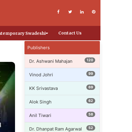
Contact Us
temporary Swadeshi
Publishers
120
Dr. Ashwani Mahajan
99
Vinod Johri
69
KK Srivastava
62
Alok Singh
58
Anil Tiwari
52
Dr. Dhanpat Ram Agarwal