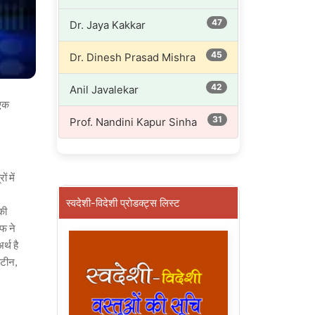
47
Dr. Jaya Kakkar
45
Dr. Dinesh Prasad Mishra
42
Anil Javalekar
 एक
31
Prof. Nandini Kapur Sinha
ं में
स्वदेशी-विदेशी प्रोडक्ट्स लिस्ट
की
फ ने
्थ है
ूटीन,