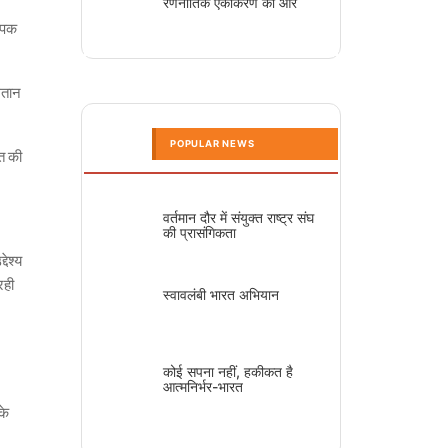
रणनीतिक एकीकरण की ओर
ापक
गतान
POPULAR NEWS
रत की
वर्तमान दौर में संयुक्त राष्ट्र संघ
की प्रासंगिकता
देश्य
रही
स्वावलंबी भारत अभियान
कोई सपना नहीं, हकीकत है
आत्मनिर्भर-भारत
के