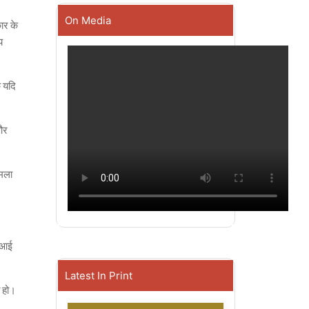
On Media
ार के
य
क यदि
 और
हमला
 एआई
Latest In Print
त हो।