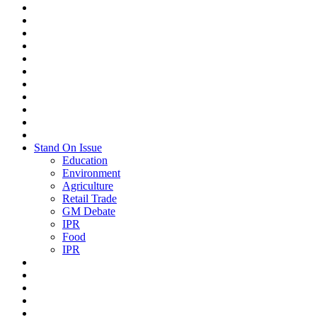
Stand On Issue
Education
Environment
Agriculture
Retail Trade
GM Debate
IPR
Food
IPR