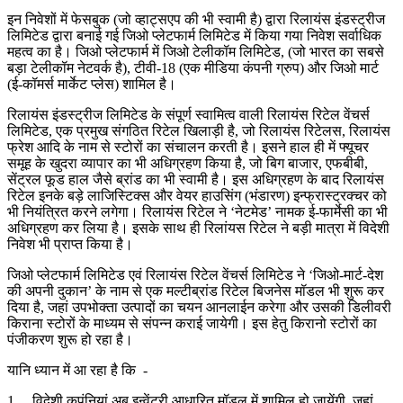
इन निवेशों में फेसबुक (जो व्हाट्सएप की भी स्वामी है) द्वारा रिलायंस इंडस्ट्रीज
लिमिटेड द्वारा बनाई गई जिओ प्लेटफार्म लिमिटेड में किया गया निवेश सर्वाधिक
महत्व का है। जिओ प्लेटफार्म में जिओ टेलीकॉम लिमिटेड, (जो भारत का सबसे
बड़ा टेलीकॉम नेटवर्क है), टीवी-18 (एक मीडिया कंपनी ग्रुप) और जिओ मार्ट
(ई-कॉमर्स मार्केट प्लेस) शामिल है।
रिलायंस इंडस्ट्रीज लिमिटेड के संपूर्ण स्वामित्व वाली रिलायंस रिटेल वेंचर्स
लिमिटेड, एक प्रमुख संगठित रिटेल खिलाड़ी है, जो रिलायंस रिटेलस, रिलायंस
फ्रेश आदि के नाम से स्टोरों का संचालन करती है। इसने हाल ही में फ्यूचर
समूह के खुदरा व्यापार का भी अधिग्रहण किया है, जो बिग बाजार, एफबीबी,
सेंट्रल फूड हाल जैसे ब्रांड का भी स्वामी है। इस अधिग्रहण के बाद रिलायंस
रिटेल इनके बड़े लाजिस्टिक्स और वेयर हाउसिंग (भंडारण) इन्फ्रास्ट्रक्चर को
भी नियंत्रित करने लगेगा। रिलायंस रिटेल ने ‘नेटमेड’ नामक ई-फार्मेसी का भी
अधिग्रहण कर लिया है। इसके साथ ही रिलांयस रिटेल ने बड़ी मात्रा में विदेशी
निवेश भी प्राप्त किया है।
जिओ प्लेटफार्म लिमिटेड एवं रिलायंस रिटेल वेंचर्स लिमिटेड ने ‘जिओ-मार्ट-देश
की अपनी दुकान’ के नाम से एक मल्टीब्रांड रिटेल बिजनेस मॉडल भी शुरू कर
दिया है, जहां उपभोक्ता उत्पादों का चयन आनलाईन करेगा और उसकी डिलीवरी
किराना स्टोरों के माध्यम से संपन्न कराई जायेगी। इस हेतु किरानो स्टोरों का
पंजीकरण शुरू हो रहा है।
यानि ध्यान में आ रहा है कि -
1. विदेशी कपंनियां अब इन्वेंट्री आधारित मॉडल में शामिल हो जायेंगी, जहां