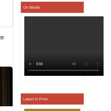
On Media
खा
Latest In Print