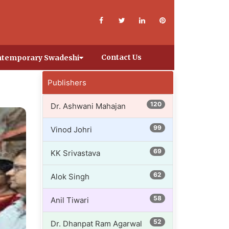
Contact Us
temporary Swadeshi
Publishers
120
Dr. Ashwani Mahajan
99
Vinod Johri
69
KK Srivastava
62
Alok Singh
58
Anil Tiwari
52
Dr. Dhanpat Ram Agarwal