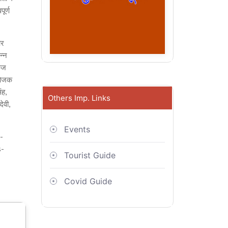
ूर्ण
और
न्न
ंकज
ंयोजक
ंह,
Others Imp. Links
देवी,
Events
-
s-
Tourist Guide
Covid Guide