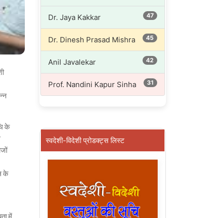
47
Dr. Jaya Kakkar
45
Dr. Dinesh Prasad Mishra
42
Anil Javalekar
शी
31
Prof. Nandini Kapur Sinha
न्न
ि के
स
स्वदेशी-विदेशी प्रोडक्ट्स लिस्ट
जों
स के
ा में