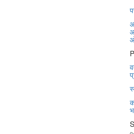
प
आ
आ
P
व
प
स
क
भ
S
Ge