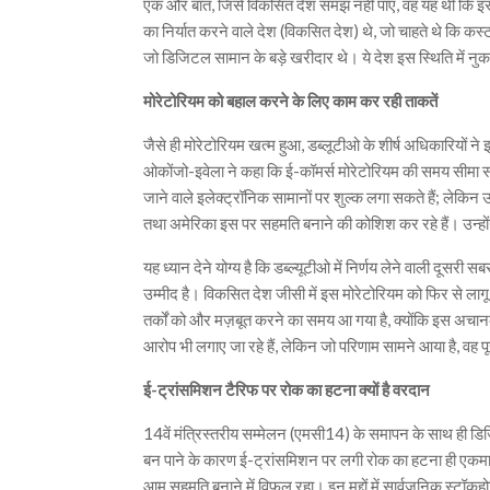
एक और बात, जिसे विकसित देश समझ नहीं पाए, वह यह थी कि इ
का निर्यात करने वाले देश (विकसित देश) थे, जो चाहते थे कि कस्
जो डिजिटल सामान के बड़े खरीदार थे। ये देश इस स्थिति में नु
मोरेटोरियम को बहाल करने के लिए काम कर रही ताकतें
जैसे ही मोरेटोरियम खत्म हुआ, डब्लूटीओ के शीर्ष अधिकारियों 
ओकोंजो-इवेला ने कहा कि ई-कॉमर्स मोरेटोरियम की समय सीमा स
जाने वाले इलेक्ट्रॉनिक सामानों पर शुल्क लगा सकते हैं; लेकिन
तथा अमेरिका इस पर सहमति बनाने की कोशिश कर रहे हैं। उन्हों
यह ध्यान देने योग्य है कि डब्ल्यूटीओ में निर्णय लेने वाली दूसर
उम्मीद है। विकसित देश जीसी में इस मोरेटोरियम को फिर से 
तर्कों को और मज़बूत करने का समय आ गया है, क्योंकि इस अचा
आरोप भी लगाए जा रहे हैं, लेकिन जो परिणाम सामने आया है, वह 
ई-ट्रांसमिशन टैरिफ पर रोक का हटना क्यों है वरदान
14वें मंत्रिस्तरीय सम्मेलन (एमसी14) के समापन के साथ ही डि
बन पाने के कारण ई-ट्रांसमिशन पर लगी रोक का हटना ही एकमात्र प
आम सहमति बनाने में विफल रहा। इन मुद्दों में सार्वजनिक स्टॉकह