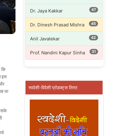
47
Dr. Jaya Kakkar
45
Dr. Dinesh Prasad Mishra
42
Anil Javalekar
31
Prof. Nandini Kapur Sinha
) कि
ो इस
 और
स्वदेशी-विदेशी प्रोडक्ट्स लिस्ट
यह था
 इसके
ही
र्च