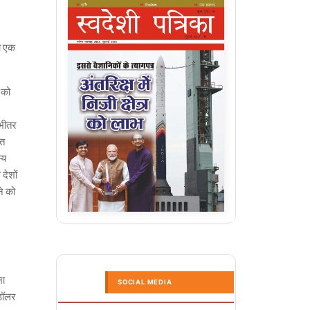
ा एक
 को
 भीतर
ित
्य
देशों
ने को
ना
SOCIAL MEDIA
 डॉलर