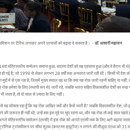
ंसमिशन पर टैरिफ लगाकर अपने प्रयासों को बढ़ावा दे सकता है।
- डॉ. अश्वनी महाजन
14वां मंत्रिस्तरीय सम्मेलन समाप्त हुआ, सदस्य देशों को यह एहसास हुआ (और वे हैरान भी थे
त हो गई है; जो 1998 से लेकर लगभग 28 वर्षों तक अनवरत जारी रही थी। किसी भी देश क
 मुद्दों में से एक रहा है, जिसमें मुख्य सवाल यह था कि क्या यह रोक जारी रहनी चाहिए या नहीं;
 रोक हमेशा के लिए (स्थायी रूप से) जारी रहे, जबकि भारत सहित विकासशील देशों का रुख 
 जाता है, तो दो साल से ज़्यादा के लिए नहीं।
 रूप से यह सोचता रहा हूँ कि यह रोक आखिर क्यों और कैसे जारी है? जबकि विकासशील देश, जो
ाने की ज़रूरत ही नहीं थी; उन्हें बस इस मुद्दे पर चुप रहना था, और यह रोक तो कई साल पहले 
गले मंत्रिस्तरीय सम्मेलन (एमसी) में इस रोक को अगले एमसी तक के लिए आगे बढ़ाया जाता
ट्रॉनिक ट्रांसमिशन पर सीमा शुल्क (कस्टम्स ड्यूटीज) न लगाने की मौजूदा प्रथा को 31 मा