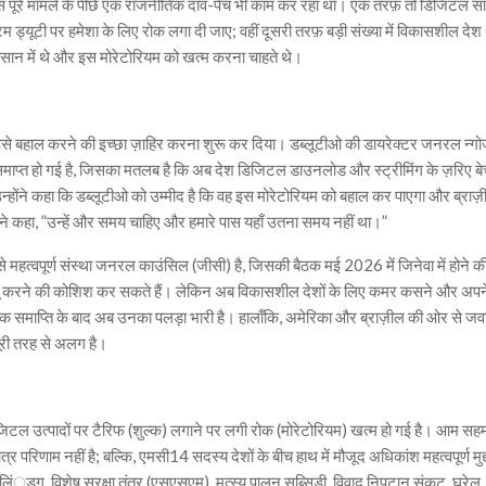
स पूरे मामले के पीछे एक राजनीतिक दांव-पेच भी काम कर रहा था। एक तरफ़ तो डिजिटल स
टम ड्यूटी पर हमेशा के लिए रोक लगा दी जाए; वहीं दूसरी तरफ़ बड़ी संख्या में विकासशील देश 
कसान में थे और इस मोरेटोरियम को खत्म करना चाहते थे।
ने इसे बहाल करने की इच्छा ज़ाहिर करना शुरू कर दिया। डब्लूटीओ की डायरेक्टर जनरल न्गो
माप्त हो गई है, जिसका मतलब है कि अब देश डिजिटल डाउनलोड और स्ट्रीमिंग के ज़रिए बे
 उन्होंने कहा कि डब्लूटीओ को उम्मीद है कि वह इस मोरेटोरियम को बहाल कर पाएगा और ब्रा
ने कहा, ”उन्हें और समय चाहिए और हमारे पास यहाँ उतना समय नहीं था।”
ी सबसे महत्वपूर्ण संस्था जनरल काउंसिल (जीसी) है, जिसकी बैठक मई 2026 में जिनेवा में होने क
लागू करने की कोशिश कर सकते हैं। लेकिन अब विकासशील देशों के लिए कमर कसने और अपन
नक समाप्ति के बाद अब उनका पलड़ा भारी है। हालाँकि, अमेरिका और ब्राज़ील की ओर से जव
पूरी तरह से अलग है।
जिटल उत्पादों पर टैरिफ (शुल्क) लगाने पर लगी रोक (मोरेटोरियम) खत्म हो गई है। आम सह
रिणाम नहीं है; बल्कि, एमसी14 सदस्य देशों के बीच हाथ में मौजूद अधिकांश महत्वपूर्ण मुद्द
ोलिं्डग, विशेष सुरक्षा तंत्र (एसएसएम), मत्स्य पालन सब्सिडी, विवाद निपटान संकट, घरेलू