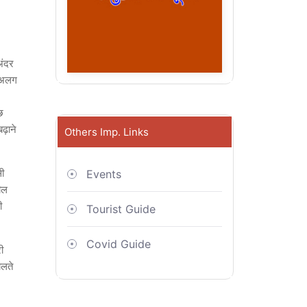
अंदर
ा अलग
छ
बढ़ाने
Others Imp. Links
सी
Events
ील
ी
Tourist Guide
Covid Guide
ी
चलते