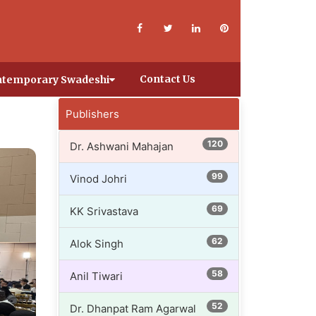
Contact Us
temporary Swadeshi
Publishers
120
Dr. Ashwani Mahajan
99
Vinod Johri
69
KK Srivastava
62
Alok Singh
58
Anil Tiwari
52
Dr. Dhanpat Ram Agarwal