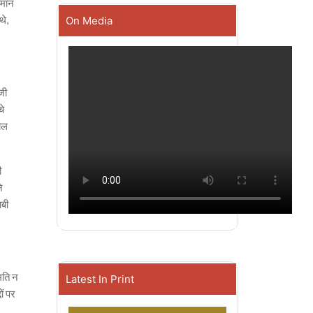
ामान
थे,
On Media
जी
चे
ज़ील
ी
े
ाबी
मति न
Latest In Print
ों पर