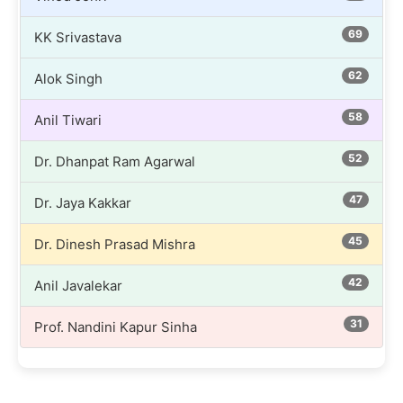
69
KK Srivastava
62
Alok Singh
58
Anil Tiwari
52
Dr. Dhanpat Ram Agarwal
47
Dr. Jaya Kakkar
45
Dr. Dinesh Prasad Mishra
42
Anil Javalekar
31
Prof. Nandini Kapur Sinha