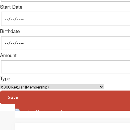
Start Date
Birthdate
Amount
Type
Save