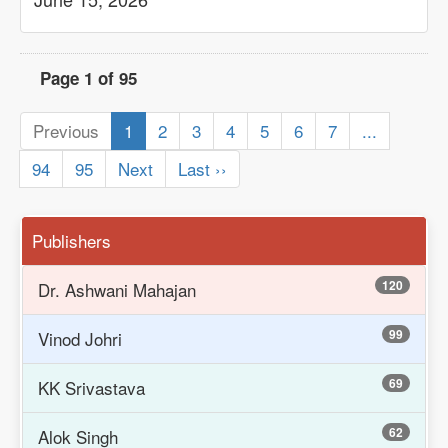
Page 1 of 95
Previous
1
2
3
4
5
6
7
...
94
95
Next
Last ››
Publishers
120
Dr. Ashwani Mahajan
99
Vinod Johri
69
KK Srivastava
62
Alok Singh