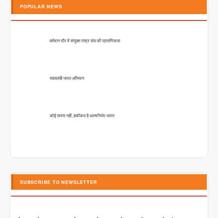
POPULAR NEWS
वर्तमान दौर में संयुक्त राष्ट्र संघ की प्रासंगिकता
स्वावलंबी भारत अभियान
कोई सपना नहीं, हकीकत है आत्मनिर्भर-भारत
SUBSCRIBE TO NEWSLETTER