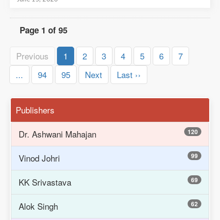
Page 1 of 95
Previous
1
2
3
4
5
6
7
...
94
95
Next
Last ››
Publishers
120
Dr. Ashwani Mahajan
99
Vinod Johri
69
KK Srivastava
62
Alok Singh