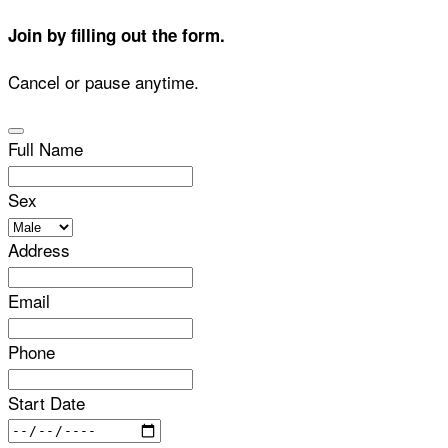
Join by filling out the form.
Cancel or pause anytime.
Full Name
Sex
Address
Email
Phone
Start Date