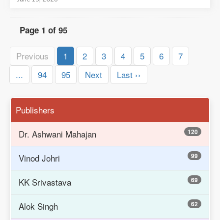
Page 1 of 95
Previous
1
2
3
4
5
6
7
...
94
95
Next
Last ››
Publishers
120
Dr. Ashwani Mahajan
99
Vinod Johri
69
KK Srivastava
62
Alok Singh