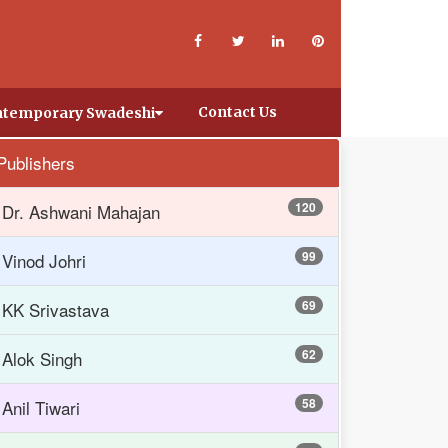
Contact Us
temporary Swadeshi
Publishers
120
Dr. Ashwani Mahajan
99
Vinod Johri
69
KK Srivastava
62
Alok Singh
58
Anil Tiwari