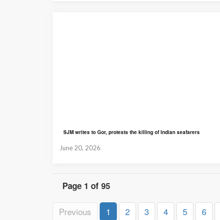
SJM writes to Gor, protests the killing of Indian seafarers
June 20, 2026
Page 1 of 95
Previous
1
2
3
4
5
6