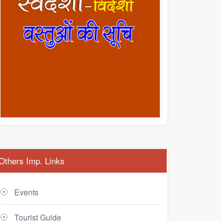
Others Imp. Links
Events
Tourist Guide