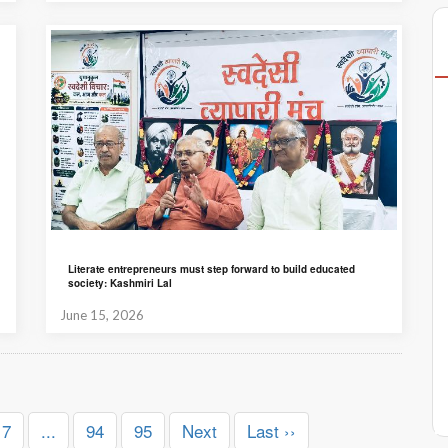
Literate entrepreneurs must step forward to build educated
society: Kashmiri Lal
June 15, 2026
7
...
94
95
Next
Last ››