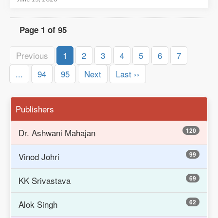
Page 1 of 95
Previous
1
2
3
4
5
6
7
...
94
95
Next
Last ››
Publishers
120
Dr. Ashwani Mahajan
99
Vinod Johri
69
KK Srivastava
62
Alok Singh