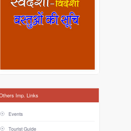
Others Imp. Links
Events
Tourist Guide