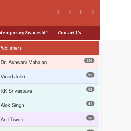
temporary Swadeshi
Contact Us
Publishers
120
Dr. Ashwani Mahajan
99
Vinod Johri
69
KK Srivastava
62
Alok Singh
58
Anil Tiwari