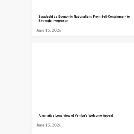
Swadeshi as Economic Nationalism: From Self-Containment to
Strategic Integration
June 15, 2026
Alternative Lens view of Vembu’s Welcome Appeal
June 15, 2026