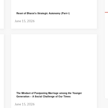
Reset of Bharat’s Strategic Autonomy (Part-1)
June 15, 2026
The Mindset of Postponing Marriage among the Younger
Generation – A Social Challenge of Our Times
June 15, 2026