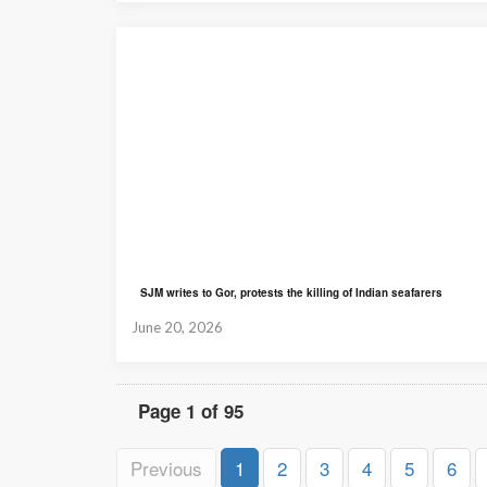
SJM writes to Gor, protests the killing of Indian seafarers
June 20, 2026
Page 1 of 95
Previous
1
2
3
4
5
6