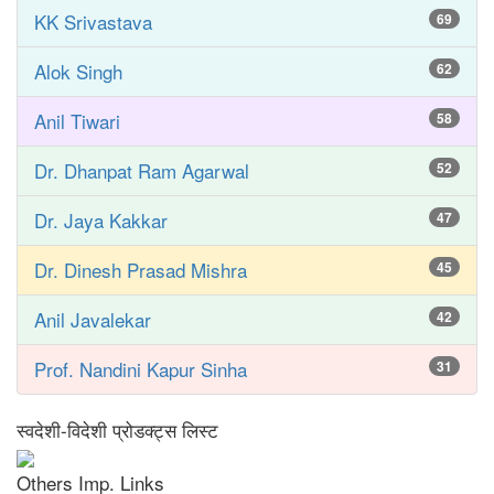
KK Srivastava
69
Alok Singh
62
Anil Tiwari
58
Dr. Dhanpat Ram Agarwal
52
Dr. Jaya Kakkar
47
Dr. Dinesh Prasad Mishra
45
Anil Javalekar
42
Prof. Nandini Kapur Sinha
31
स्वदेशी-विदेशी प्रोडक्ट्स लिस्ट
Others Imp. Links