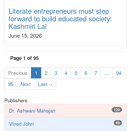
Literate entrepreneurs must step
forward to build educated society:
Kashmiri Lal
June 15, 2026
Page 1 of 95
Previous
1
2
3
4
5
6
7
...
94
95
Next
Last ››
Publishers
Dr. Ashwani Mahajan
120
Vinod Johri
99