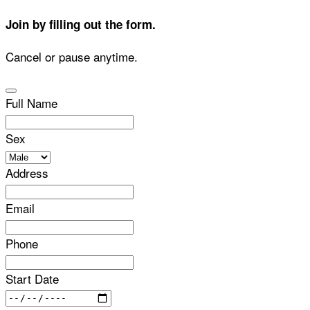
Join by filling out the form.
Cancel or pause anytime.
Full Name
Sex
Address
Email
Phone
Start Date