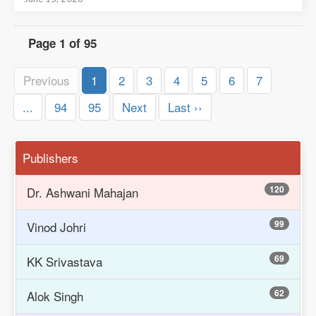
Page 1 of 95
Previous
1
2
3
4
5
6
7
...
94
95
Next
Last ››
Publishers
120
Dr. Ashwani Mahajan
99
Vinod Johri
69
KK Srivastava
62
Alok Singh