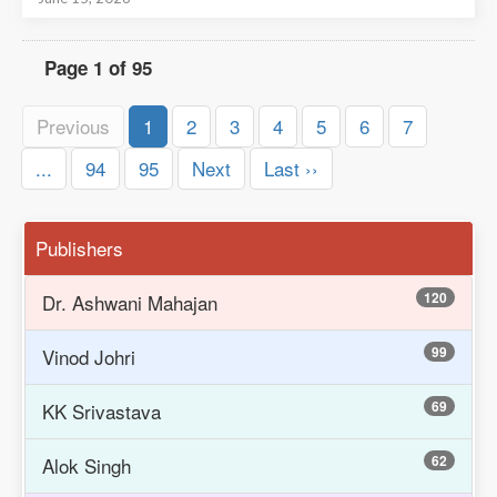
Page 1 of 95
Previous
1
2
3
4
5
6
7
...
94
95
Next
Last ››
Publishers
120
Dr. Ashwani Mahajan
99
Vinod Johri
69
KK Srivastava
62
Alok Singh