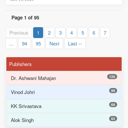
Page 1 of 95
Previous
1
2
3
4
5
6
7
...
94
95
Next
Last ››
Publishers
120
Dr. Ashwani Mahajan
99
Vinod Johri
69
KK Srivastava
62
Alok Singh