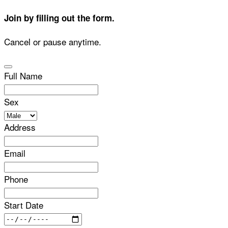
Join by filling out the form.
Cancel or pause anytime.
Full Name
Sex
Address
Email
Phone
Start Date