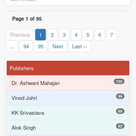
Page 1 of 95
Previous
1
2
3
4
5
6
7
...
94
95
Next
Last ››
Publishers
120
Dr. Ashwani Mahajan
99
Vinod Johri
69
KK Srivastava
62
Alok Singh