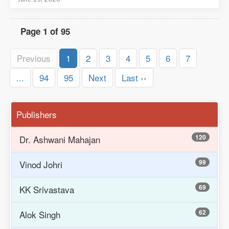
Page 1 of 95
Previous
1
2
3
4
5
6
7
...
94
95
Next
Last ››
Publishers
120
Dr. Ashwani Mahajan
99
Vinod Johri
69
KK Srivastava
62
Alok Singh