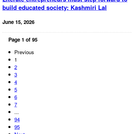
build educated society: Kashmiri Lal
June 15, 2026
Page 1 of 95
Previous
1
2
3
4
5
6
7
...
94
95