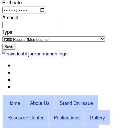
Birthdate
Amount
Type
Save
Home
About Us
Stand On Issue
Resource Center
Publications
Gallery