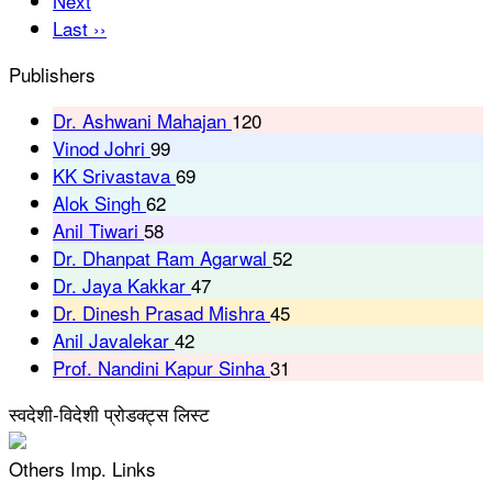
Next
Last ››
Publishers
Dr. Ashwani Mahajan
120
Vinod Johri
99
KK Srivastava
69
Alok Singh
62
Anil Tiwari
58
Dr. Dhanpat Ram Agarwal
52
Dr. Jaya Kakkar
47
Dr. Dinesh Prasad Mishra
45
Anil Javalekar
42
Prof. Nandini Kapur Sinha
31
स्वदेशी-विदेशी प्रोडक्ट्स लिस्ट
Others Imp. Links