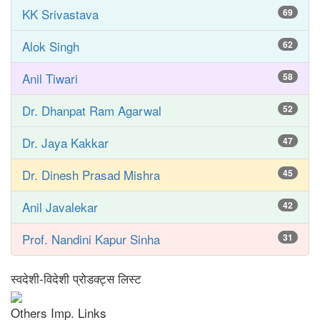
KK Srivastava
69
Alok Singh
62
Anil Tiwari
58
Dr. Dhanpat Ram Agarwal
52
Dr. Jaya Kakkar
47
Dr. Dinesh Prasad Mishra
45
Anil Javalekar
42
Prof. Nandini Kapur Sinha
31
स्वदेशी-विदेशी प्रोडक्ट्स लिस्ट
Others Imp. Links