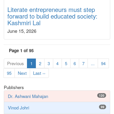
Literate entrepreneurs must step
forward to build educated society:
Kashmiri Lal
June 15, 2026
Page 1 of 95
Previous
1
2
3
4
5
6
7
...
94
95
Next
Last ››
Publishers
Dr. Ashwani Mahajan
120
Vinod Johri
99