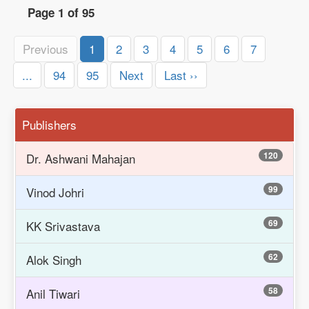
Page 1 of 95
Previous
1
2
3
4
5
6
7
...
94
95
Next
Last ››
Publishers
120
Dr. Ashwani Mahajan
99
Vinod Johri
69
KK Srivastava
62
Alok Singh
58
Anil Tiwari