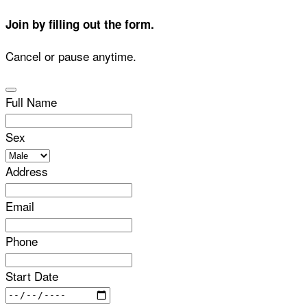
Join by filling out the form.
Cancel or pause anytime.
Full Name
Sex
Address
Email
Phone
Start Date